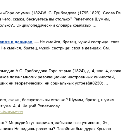
«Горе от ума» (1824)/!. С. Грибоедова (1795 1829). Слова Ре
 из чего, скажи, беснуетесь вы столько? Репетилов Шумим,
только?.. Энциклопедический словарь крылатых …
 своя в девицах.
— Не смейся, братец, чужой сестрице: своя
 смейся, братец, чужой сестрице: своя в девицах. См.
медии А.С. Грибоедова Горе от ума (1824), д. 4, явл. 4, слова
аков лозунг многих революционно настроенных личностей,
щих ни теоретических, ни социальных устоев&#8230; …
его, скажи, беснуетесь вы столько? Шумим, братец, шумим...
т ума. 4, 4. Чацкий Репетилову …
ь Михельсона
ть? Меркурий тут вскричал, забывши всю учтивость, Эх,
ы никак Не видишь разве ты? Покойник был дурак Крылов.