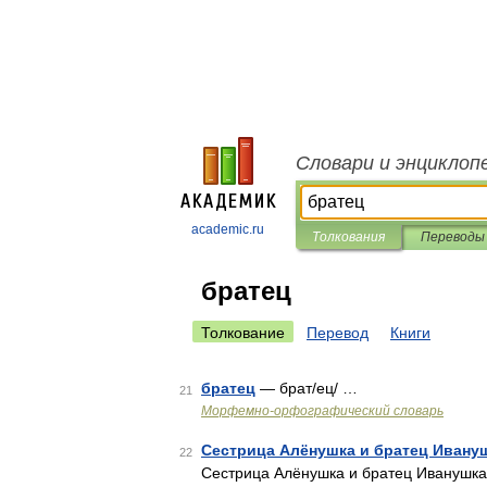
Словари и энциклоп
academic.ru
Толкования
Переводы
братец
Толкование
Перевод
Книги
братец
— брат/ец/ …
21
Морфемно-орфографический словарь
Сестрица Алёнушка и братец Ивану
22
Сестрица Алёнушка и братец Иванушк