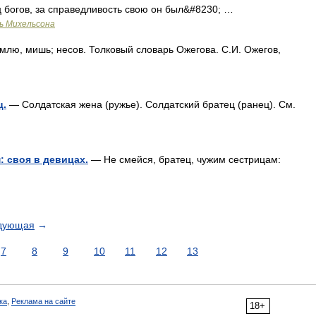
 богов, за справедливость свою он был&#8230; …
ь Михельсона
ю, мишь; несов. Толковый словарь Ожегова. С.И. Ожегов,
ц.
— Солдатская жена (ружье). Солдатский братец (ранец). См.
: своя в девицах.
— Не смейся, братец, чужим сестрицам:
дующая
→
7
8
9
10
11
12
13
ка
,
Реклама на сайте
18+