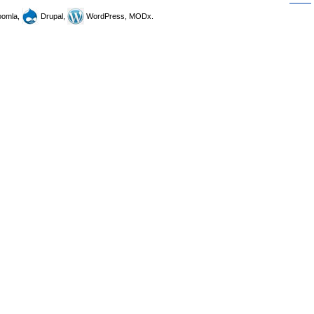
omla,
Drupal,
WordPress, MODx.