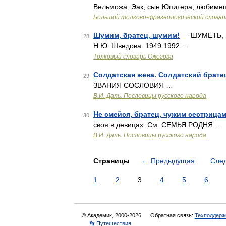
Вельможа. Эак, сын Юпитера, любимец
Большой толково-фразеологический словар
Шумим, братец, шумим!
— ШУМЕТЬ, мл
28
Н.Ю. Шведова. 1949 1992 …
Толковый словарь Ожегова
Солдатская жена. Солдатский брате
29
ЗВАНИЯ СОСЛОВИЯ …
В.И. Даль. Пословицы русского народа
Не смейся, братец, чужим сестрицам
30
своя в девицах. См. СЕМЬЯ РОДНЯ …
В.И. Даль. Пословицы русского народа
Страницы
←
Предыдущая
Сле
1
2
3
4
5
6
© Академик, 2000-2026
Обратная связь:
Техподдерж
👣 Путешествия