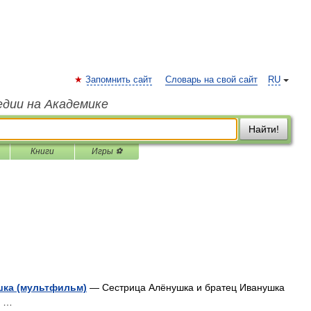
Запомнить сайт
Словарь на свой сайт
RU
едии на Академике
Найти!
Книги
Игры ⚽
шка (мультфильм)
— Сестрица Алёнушка и братец Иванушка
а …